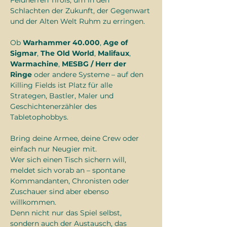
Feldherren Tirols, um in den 
Schlachten der Zukunft, der Gegenwart 
und der Alten Welt Ruhm zu erringen.
Ob 
Warhammer 40.000
, 
Age of 
Sigmar
, 
The Old World
, 
Malifaux
, 
Warmachine
, 
MESBG / Herr der 
Ringe
 oder andere Systeme – auf den 
Killing Fields ist Platz für alle 
Strategen, Bastler, Maler und 
Geschichtenerzähler des 
Tabletophobbys.
Bring deine Armee, deine Crew oder 
einfach nur Neugier mit.
Wer sich einen Tisch sichern will, 
meldet sich vorab an – spontane 
Kommandanten, Chronisten oder 
Zuschauer sind aber ebenso 
willkommen.
Denn nicht nur das Spiel selbst, 
sondern auch der Austausch, das 