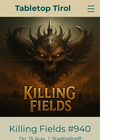
Tabletop Tirol
Killing Fields #940
Do., 13. Aug.
  |  
Stadtteiltreff