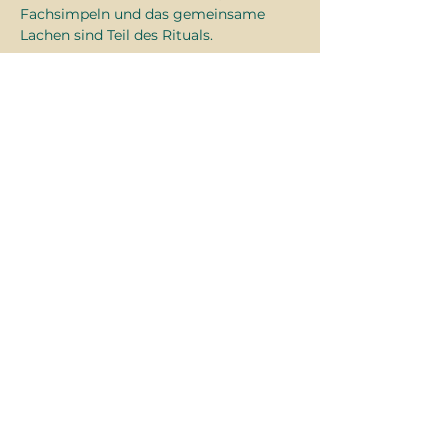
Fachsimpeln und das gemeinsame 
Lachen sind Teil des Rituals.
Kämpfe. Würfle. Erzähle.
Anmelden
Diese
Veranstaltung
teilen