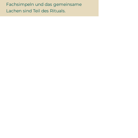
Fachsimpeln und das gemeinsame 
Lachen sind Teil des Rituals.
Kämpfe. Würfle. Erzähle.
Anmelden
Diese
Veranstaltung
teilen