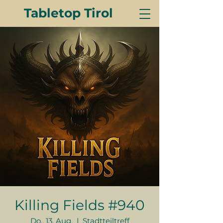
Tabletop Tirol
Killing Fields #940
Do., 13. Aug.
  |  
Stadtteiltreff