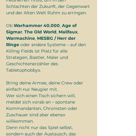
Feldherren Tirols, um in den 
Schlachten der Zukunft, der Gegenwart 
und der Alten Welt Ruhm zu erringen.
Ob 
Warhammer 40.000
, 
Age of 
Sigmar
, 
The Old World
, 
Malifaux
, 
Warmachine
, 
MESBG / Herr der 
Ringe
 oder andere Systeme – auf den 
Killing Fields ist Platz für alle 
Strategen, Bastler, Maler und 
Geschichtenerzähler des 
Tabletophobbys.
Bring deine Armee, deine Crew oder 
einfach nur Neugier mit.
Wer sich einen Tisch sichern will, 
meldet sich vorab an – spontane 
Kommandanten, Chronisten oder 
Zuschauer sind aber ebenso 
willkommen.
Denn nicht nur das Spiel selbst, 
sondern auch der Austausch, das 