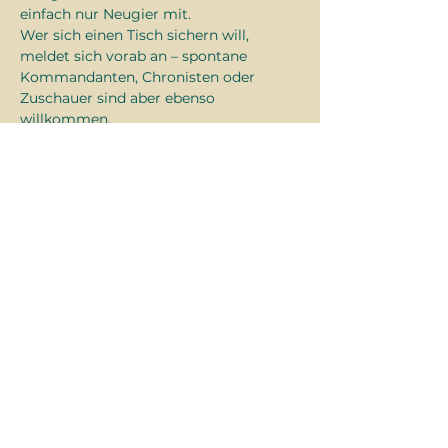
einfach nur Neugier mit.
Wer sich einen Tisch sichern will, 
meldet sich vorab an – spontane 
Kommandanten, Chronisten oder 
Zuschauer sind aber ebenso 
willkommen.
Denn nicht nur das Spiel selbst, 
sondern auch der Austausch, das 
Fachsimpeln und das gemeinsame 
Lachen sind Teil des Rituals.
Kämpfe. Würfle. Erzähle.
Diese
Veranstaltung
teilen