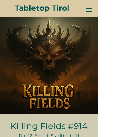
Tabletop Tirol
Killing Fields #914
Do., 12. Feb.
  |  
Stadtteiltreff