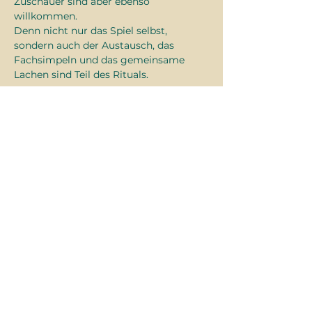
Zuschauer sind aber ebenso 
willkommen.
Denn nicht nur das Spiel selbst, 
sondern auch der Austausch, das 
Fachsimpeln und das gemeinsame 
Lachen sind Teil des Rituals.
Kämpfe. Würfle. Erzähle.
Diese Veranstaltung hat eine Gruppe.
Trete dieser bei, sobald du dich für die
Veranstaltung registriert hast.
Diese
Veranstaltung
teilen