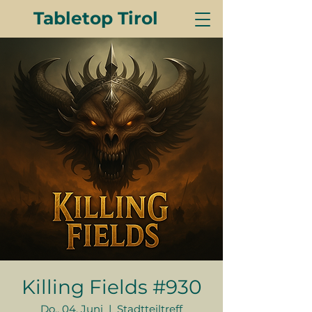
Tabletop Tirol
Killing Fields #930
Do., 04. Juni
  |  
Stadtteiltreff