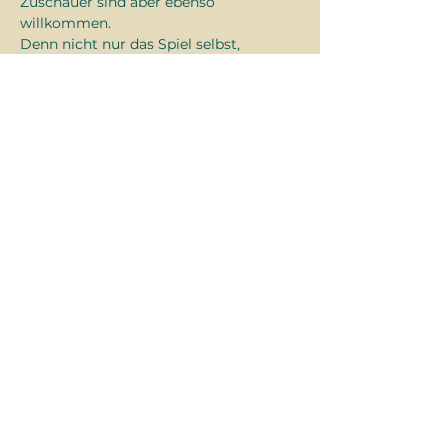
Zuschauer sind aber ebenso 
willkommen.
Denn nicht nur das Spiel selbst, 
sondern auch der Austausch, das 
Fachsimpeln und das gemeinsame 
Lachen sind Teil des Rituals.
Kämpfe. Würfle. Erzähle.
Diese
Veranstaltung
teilen