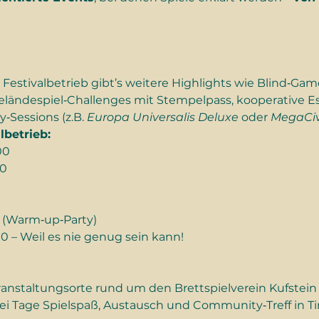
eländespiel‑Challenges mit Stempelpass, kooperative E
‑Sessions (z.B. 
Europa Universalis Deluxe
 oder 
MegaCivi
lbetrieb:
00
00
00 (Warm‑up‑Party)
:00 – Weil es nie genug sein kann!
i Tage Spielspaß, Austausch und Community‑Treff in Tir