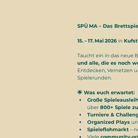
SPÜ MA – Das Brettspiel
15. – 17. Mai 2026
 in 
Kufst
Taucht ein in das neue Br
und alle, die es noch w
Entdecken, Vernetzen un
Spielerunden.
🌟 Was euch erwartet:
Große Spieleauslei
über 
800+ Spiele z
Turniere & Challen
Organized Plays
 un
Spieleflohmarkt
 – 
Viele 
community‑ori