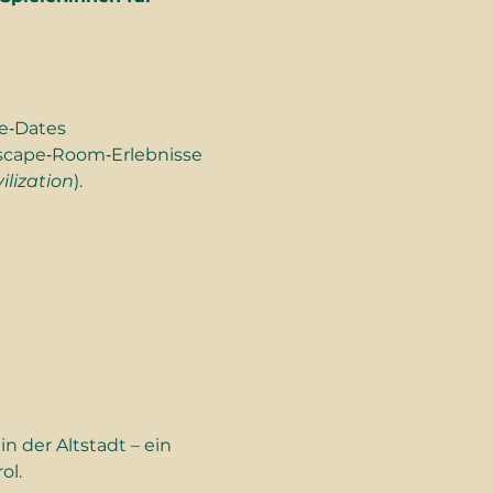
scape‑Room‑Erlebnisse 
lization
). 
ol.