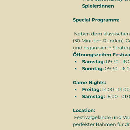
Spieler:innen
Special Programm:
 Neben dem klassischen Festivalbetrieb gibt’s weitere Highlights wie Blind‑Game‑Dates 
(30‑Minuten‑Runden), G
und organisierte Strategy
Öffnungszeiten Festiva
Samstag:
 09:30 – 18:
Sonntag:
 09:30 – 16:
Game Nights:
Freitag:
 14:00 – 01:
Samstag:
 18:00 – 01
Location:
 Festivalgelände und Veranstaltungsorte rund um den Brettspielverein Kufstein in der Altstadt – ein 
perfekter Rahmen für dre