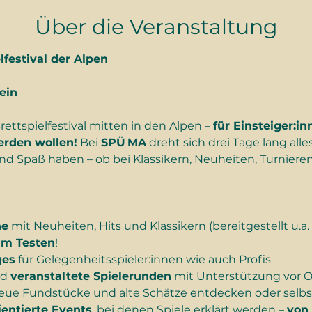
Über die Veranstaltung
festival der Alpen
ein
ettspielfestival mitten in den Alpen – 
für Einsteiger:in
erden wollen!
 Bei 
SPÜ MA
 dreht sich drei Tage lang alle
d Spaß haben – ob bei Klassikern, Neuheiten, Turnieren
he
 mit Neuheiten, Hits und Klassikern (bereitgestellt u.a. 
um Testen
!
ges
 für Gelegenheitsspieler:innen wie auch Profis
d 
veranstaltete Spielerunden
 mit Unterstützung vor O
neue Fundstücke und alte Schätze entdecken oder selbs
entierte Events
, bei denen Spiele erklärt werden – 
von 