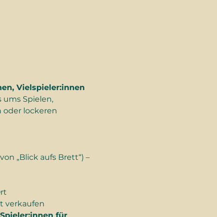
nen, Vielspieler:innen 
s ums Spielen, 
 oder lockeren 
von „Blick aufs Brett“) – 
rt
t verkaufen
Spieler:innen für 