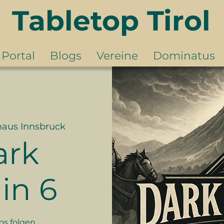
Tabletop Tirol
Portal
Blogs
Vereine
Dominatus
haus Innsbruck
ark
in 6
os folgen