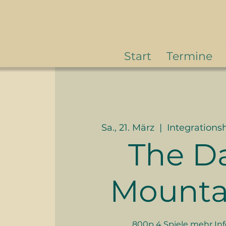
Start
Termine
Sa., 21. März
  |  
Integrations
The D
Mounta
800p 4 Spiele mehr Inf