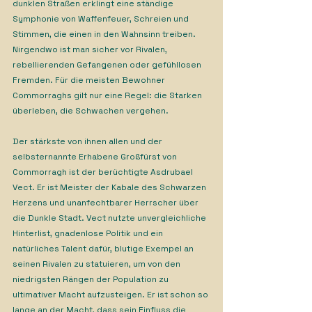
dunklen Straßen erklingt eine ständige 
Symphonie von Waffenfeuer, Schreien und 
Stimmen, die einen in den Wahnsinn treiben. 
Nirgendwo ist man sicher vor Rivalen, 
rebellierenden Gefangenen oder gefühllosen 
Fremden. Für die meisten Bewohner 
Commorraghs gilt nur eine Regel: die Starken 
überleben, die Schwachen vergehen.
Der stärkste von ihnen allen und der 
selbsternannte Erhabene Großfürst von 
Commorragh ist der berüchtigte Asdrubael 
Vect. Er ist Meister der Kabale des Schwarzen 
Herzens und unanfechtbarer Herrscher über 
die Dunkle Stadt. Vect nutzte unvergleichliche 
Hinterlist, gnadenlose Politik und ein 
natürliches Talent dafür, blutige Exempel an 
seinen Rivalen zu statuieren, um von den 
niedrigsten Rängen der Population zu 
ultimativer Macht aufzusteigen. Er ist schon so 
lange an der Macht, dass sein Einfluss die 