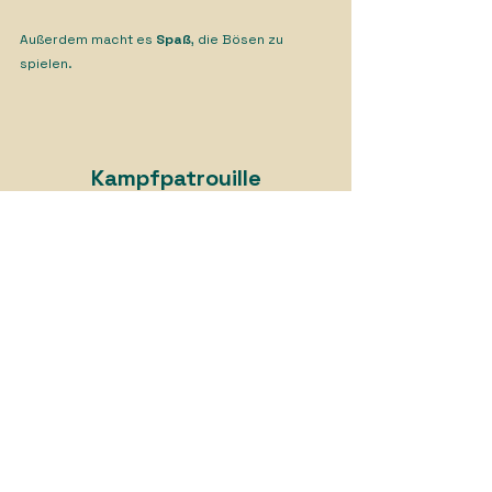
Außerdem macht es 
Spaß
, die Bösen zu 
spielen.
Kampfpatrouille
Kampfpatrouille ist ein hervorragender 
Spielmodus für neue und erfahrene 
Spielerinnen und Spieler, in dem kleinere 
Streitmächte in schnellen und ausgewogenen 
Spielen aufeinandertreffen. Die Drukhari 
setzen eine Streitkraft der Haemonculi ein, 
deren brutale Kraft und Widerstandsfähigkeit 
sich von ihrer üblichen schnellen, präzisen 
Spielweise unterscheidet. Die Haemonculi 
passen also gut in die raue Zone der 
Kampfpatrouillenspiele.