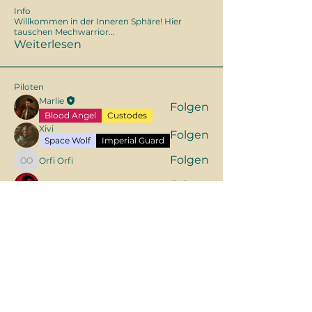
Info
Willkommen in der Inneren Sphäre! Hier
tauschen Mechwarrior
...
Weiterlesen
Piloten
Marlie
Folgen
Blood Angel
Custodes
Xivi
Folgen
Space Wolf
Imperial Guard
Folgen
Orfi Orfi
Orfi Orfi
Folgen
Yuvile
Folgen
Morvael
Alle Piloten anzeigen (6)
Tabletop Community Tirol