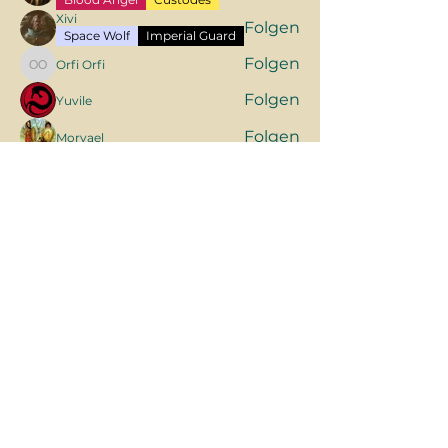
Xivi
Folgen
Space Wolf
Imperial Guard
Folgen
Orfi Orfi
Orfi Orfi
Folgen
Yuvile
Folgen
Morvael
Alle Piloten anzeigen (6)
Tabletop Community Tirol
Tabletop Tirol:
Dreiheiligenstraße 9, 6020 Innsbruck
Tabletop The Gathering:
Burgenlandstraße 8, 6020 Innsbruck
NTFL:
Klosterweg 1, 6405 Pfaffenhofen
Warhammer Store:
Blasius-Hueber-Straße 16, 6020 Innsbruck