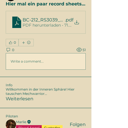
Hier mal ein paar record sheets…
BC-212_RS3039_Unabridged
.pdf
PDF herunterladen • 71.55MB
0
0
51
Write a comment...
Info
Willkommen in der Inneren Sphäre! Hier
tauschen Mechwarrior
...
Weiterlesen
Piloten
Marlie
Folgen
Blood Angel
Custodes