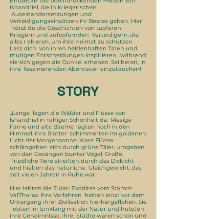
Entdecke die beeindruckenden Helden von
Ishandriel, die in kriegerischen
Auseinandersetzungen und
Verteidigungseinsätzen ihr Bestes geben. Hier
hörst du die Geschichten von tapferen
Kriegern und aufopfernden Verteidigern, die
alles riskieren, um ihre Heimat zu schützen.
Lass dich von ihren heldenhaften Taten und
mutigen Entscheidungen inspirieren, während
sie sich gegen die Dunkel erheben. Sei bereit, in
ihre faszinierenden Abenteuer einzutauchen!
STORY
„Lange lagen die Wälder und Flüsse von
Ishandriel in ruhiger Schönheit da. Riesige
Farne und alte Bäume ragten hoch in den
Himmel, ihre Blätter schimmerten im goldenen
Licht der Morgensonne. Klare Flüsse
schlängelten sich durch grüne Täler, umgeben
von den Gesängen bunter Vögel. Große,
friedliche Tiere streiften durch das Dickicht
und hielten das natürliche Gleichgewicht, das
seit vielen Jahren in Ruhe war.
Hier lebten die Eldari Exodites vom Stamm
Val’Tharas. Ihre Vorfahren hatten einst vor dem
Untergang ihrer Zivilisation hierhergeflohen. Sie
lebten im Einklang mit der Natur und hüteten
ihre Geheimnisse. Ihre Städte waren schön und