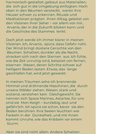
harmonisch gestaltet, gebaut aus Materialien,
die sich gut in die Umgebung einfügten. Hoch
oben in den Bäumen versteckt, waren ihre
Häuser schwer zu erkennen. Rituale und
Meditationen prägten ihren Alltag, geleitet von
den Visionen ihrer Seher – vor allem von mir,
Arvanis, der in die Zukunft blicken kann und
die Geschicke des Stammes lenkt.
Doch jetzt werde ich immer klarer in meinen
Visionen. Ich, Arvanis, spüre, dass Gefahr naht.
Der Wind bringt düstere Gerüchte von den
Bäumen. Schatten, dunkler als die Nacht,
strecken sich nach den Sternen aus. Ich fühle,
wie die Zeit unruhig wird, belastet von fernen,
eisernen Wesen, deren Schritte schwer auf
heiligem Boden lasten. Etwas, das lange
geschlafen hat, wird jetzt geweckt.
In meinen Träumen sehe ich brennende
Himmel und dröhnende Maschinen, die durch
unsere Wälder ziehen. Wesen, stark und
wütend, verstehen kein Gleichgewicht. Sie
nennen sich Space Marines, Astartes, für uns
sind sie Mon-Keigh – kurzlebig, laut und
gefährlich. Ich spüre sie schon, bevor sie den
Boden berühren. Ihre Seelen leuchten wie
Fackeln in der Dunkelheit, und mit ihnen
kommt Unruhe, wie das Kribbeln vor einem
Sturm.
Aber sie sind nicht allein. Andere Schatten