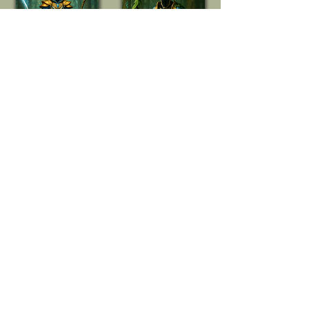
Arvanis
Morai-Drann
Farseer
Exarch
Runenprophet
der Schattentänzer
Vaelarion
Autarch
Exarch und spiritueller Krieger
des Stammes Val’Tharas