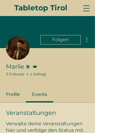
Tabletop Tirol
Weitere Optionen
Folgen
Editor
Administrator
Marlie
3 Follower
4 Gefolgt
Blood Angel
Custodes
+
4
Profile
Events
Veranstaltungen
Verwalte deine Veranstaltungen
hier und verfolge den Status mit.