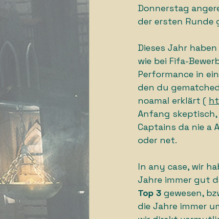
Donnerstag angere
der ersten Runde g
Dieses Jahr haben
wie bei Fifa-Bewer
Performance in ein
den du gematched w
noamal erklärt ( 
ht
Anfang skeptisch, 
Captains da nie a
oder net. 
In any case, wir h
Jahre immer gut da
Top 3
 gewesen, bzw
die Jahre immer um