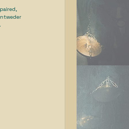
aired, 
 entweder 
 