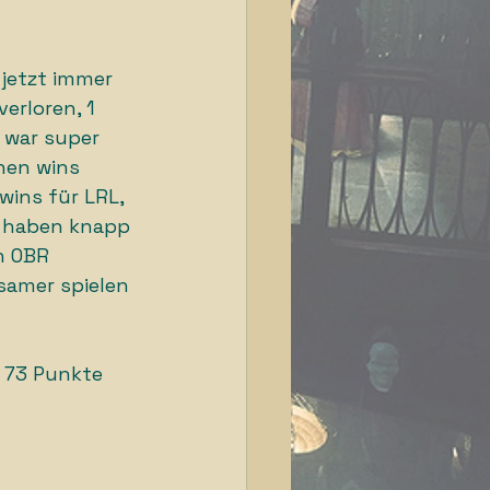
 jetzt immer 
erloren, 1 
 war super 
hen wins 
ins für LRL, 
 haben knapp 
n OBR 
gsamer spielen 
 73 Punkte 