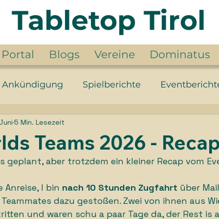
Tabletop Tirol
Portal
Blogs
Vereine
Dominatus
Ankündigung
Spielberichte
Eventbericht
 Juni
5 Min. Lesezeit
der Ringe
Jahr der Fantasy
Year of the Fa
lds Teams 2026 - Reca
ls geplant, aber trotzdem ein kleiner Recap vom Eve
Anreise, I bin 
nach 10 Stunden Zugfahrt
 über Mai
 Teammates dazu gestoßen. Zwei von ihnen aus Wi
ritten und waren schu a paar Tage da, der Rest is 