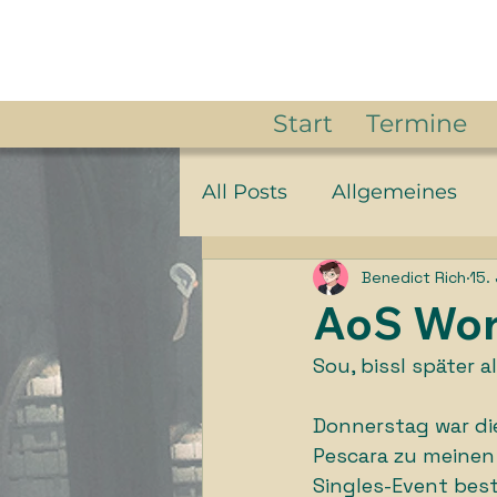
Start
Termine
All Posts
Allgemeines
Benedict Rich
15.
News
Story
Herr 
AoS Wor
Sou, bissl später a
Donnerstag war die 
Pescara zu meinen
Singles-Event best