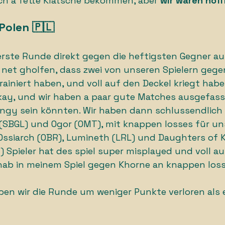
ich a fette Klatsche bekommen, aber 
wir waren hoff
Polen 🇵🇱 
rste Runde direkt gegen die heftigsten Gegner aus
 net gholfen, dass zwei von unseren Spielern gege
rainiert haben, und voll auf den Deckel kriegt habe
kay, und wir haben a paar gute Matches ausgefasst
swingy sein könnten. Wir haben dann schlussendlich 
(SBGL) und Ogor (OMT), mit knappen losses für un
Ossiarch (OBR), Lumineth (LRL) und Daughters of K
 Spieler hat des spiel super misplayed und voll au
ab in meinem Spiel gegen Khorne an knappen loss
en wir die Runde um weniger Punkte verloren als e
 