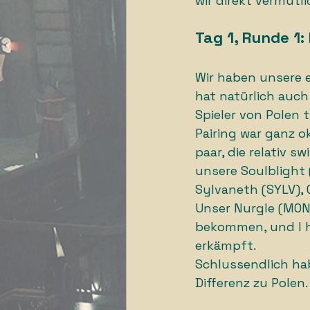
wir direkt vermutl
Tag 1, Runde 1: 
Wir haben unsere e
hat natürlich auch
Spieler von Polen t
Pairing war ganz o
paar, die relativ 
unsere Soulblight 
Sylvaneth (SYLV), 
Unser Nurgle (MON)
bekommen, und I h
erkämpft. 
Schlussendlich hab
Differenz zu Polen.