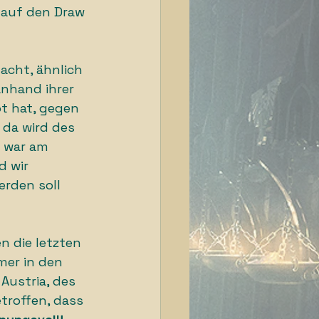
auf den Draw 
cht, ähnlich 
anhand ihrer 
t hat, gegen 
 da wird des 
 I war am 
d wir 
rden soll 
n die letzten 
mer in den 
Austria, des 
troffen, dass 