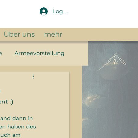
Log In
Über uns
mehr
e
Armeevorstellung
ntasy
p
nt :) 
land dann in 
en haben des 
auch am 