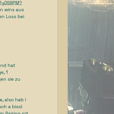
SfyOS9PM?
en wins aus 
n Loss bei 
and hat 
e, 1 
en sie zu 
, also hab I 
ch a bissl 
 Pairing nit 