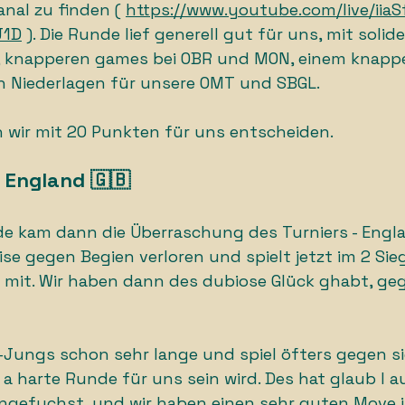
nal zu finden ( 
https://www.youtube.com/live/iia
J1D
 ). Die Runde lief generell gut für uns, mit solid
, knapperen games bei OBR und MON, einem knappe
n Niederlagen für unsere OMT und SBGL. 
 wir mit 20 Punkten für uns entscheiden. 
: England 🇬🇧
de kam dann die Überraschung des Turniers - Engl
e gegen Begien verloren und spielt jetzt im 2 Sieg
 mit. Wir haben dann des dubiose Glück ghabt, geg
-Jungs schon sehr lange und spiel öfters gegen sie
a harte Runde für uns sein wird. Des hat glaub I au
ingefuchst, und wir haben einen sehr guten Move im