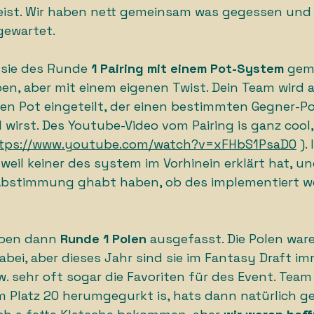
ist. Wir haben nett gemeinsam was gegessen und 
ewartet. 
 sie des Runde
 1 Pairing mit einem Pot-System 
gema
ben, aber mit einem eigenen Twist. Dein Team wird 
en Pot eingeteilt, der einen bestimmten Gegner-Po
irst. Des Youtube-Video vom Pairing is ganz cool,
tps://www.youtube.com/watch?v=xFHbS1PsaD0
 ).
weil keiner des system im Vorhinein erklärt hat, un
 Abstimmung ghabt haben, ob des implementiert we
aben dann 
Runde 1 Polen
 ausgefasst. Die Polen ware
bei, aber dieses Jahr sind sie im Fantasy Draft im
. sehr oft sogar die Favoriten für des Event. Team 
 Platz 20 herumgegurkt is, hats dann natürlich ge