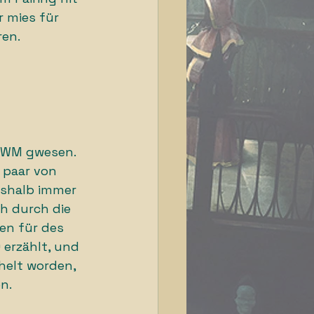
 mies für 
en. 
r WM gwesen. 
 paar von 
eshalb immer 
h durch die 
en für des 
 erzählt, und 
helt worden, 
n. 