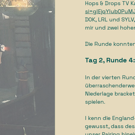
Hops & Drops TV Ka
si=glEjqYlub0PuM
DOK, LRL und SYLV
mir und zwei hohe
Die Runde konnten
Tag 2, Runde 4
In der vierten Run
überraschenderweis
Niederlage bracket
spielen. 
I kenn die England
gewusst, dass des 
unser Pairing hine