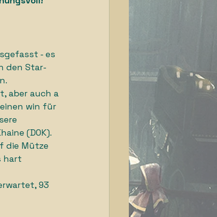
nungsvoll! 
gefasst - es 
n den Star-
n. 
, aber auch a 
einen win für 
sere 
haine (DOK). 
f die Mütze 
 hart 
rwartet, 93 