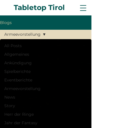
Tabletop Tirol
Blogs
Armeevorstellung
All Posts
Allgemeines
Ankündigung
Spielberichte
Eventberichte
Armeevorstellung
News
Story
Herr der Ringe
Jahr der Fantasy