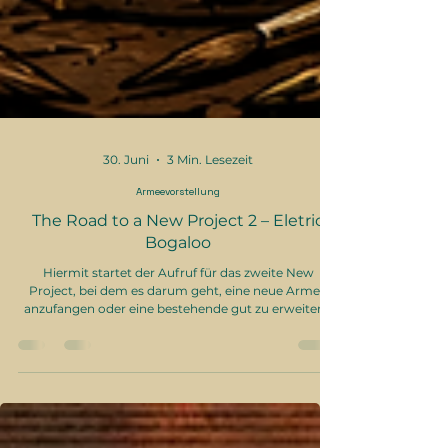
30. Juni
3 Min. Lesezeit
Armeevorstellung
The Road to a New Project 2 – Eletric
Bogaloo
Hiermit startet der Aufruf für das zweite New
Project, bei dem es darum geht, eine neue Armee
anzufangen oder eine bestehende gut zu erweitern.
Der erste Versuch war schon sehr von Erfolg gekrönt
mit fertigen Armeen und zumindest bei den
ausgeschiedenen Teilnehmern einigen fertigen