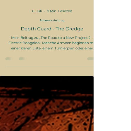
6. Juli
9 Min. Lesezeit
Armeevorstellung
Depth Guard - The Dredge
Mein Beitrag zu „The Road to a New Project 2 –
Electric Boogaloo“ Manche Armeen beginnen mit
einer klaren Liste, einem Turnierplan oder einer
vernünftigen Hobbyentscheidung. Diese hier beginnt
mit einem Unterwasserplaneten, korrumpiertem Öl,
rostenden Kriegsmaschinen, Tiefseeanzügen und
einem Prime Lord, der vielleicht etwas zu lange in
den Abgrund gestarrt hat. Kurz gesagt: Ich melde
The Dredge für „The Road to a New Project 2 –
Electric Boogaloo“ an. Xivi's Projekt ist gena