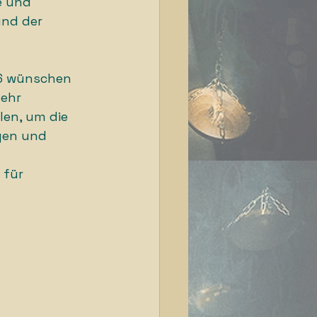
e und 
nd der 
26 wünschen 
ehr 
len, um die 
gen und 
 für 