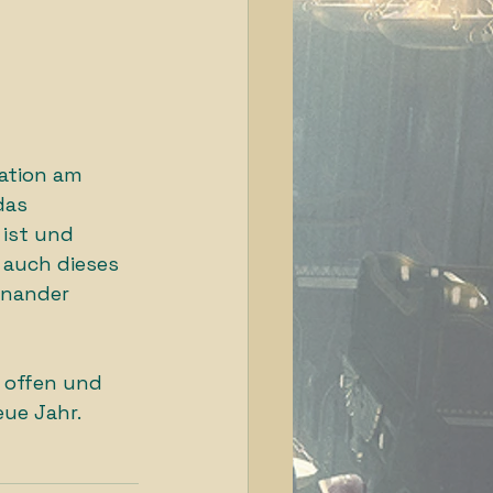
ation am 
das 
 ist und 
 auch dieses 
inander 
 offen und 
eue Jahr.