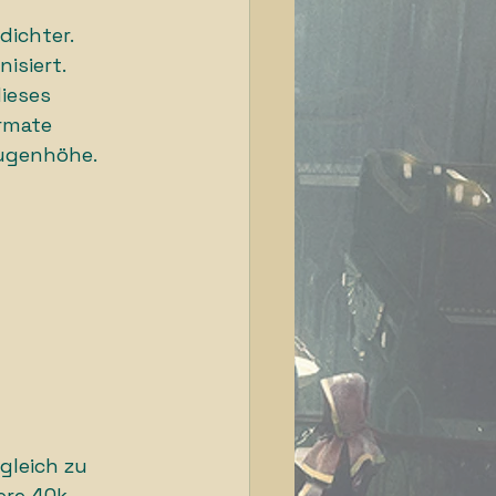
ichter. 
siert. 
ieses 
rmate 
Augenhöhe.
gleich zu 
ere 40k-