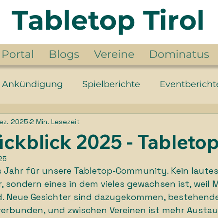
Tabletop Tirol
Portal
Blogs
Vereine
Dominatus
Ankündigung
Spielberichte
Eventbericht
ez. 2025
2 Min. Lesezeit
der Ringe
Jahr der Fantasy
Year of the Fa
ckblick 2025 - Tabletop
25
 Jahr für unsere Tabletop-Community. Kein lautes,
, sondern eines in dem vieles gewachsen ist, weil
d. Neue Gesichter sind dazugekommen, bestehend
verbunden, und zwischen Vereinen ist mehr Austau