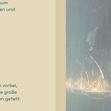
aum 
een und 
 vorbei, 
ne große 
 geteilt. 