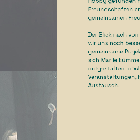
Hobby gefunden ha
Freundschaften en
gemeinsamen Freud
Der Blick nach vor
wir uns noch bess
gemeinsame Projekt
sich Marlie kümmer
mitgestalten möcht
Veranstaltungen, k
Austausch.