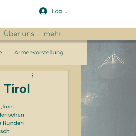
Log In
Über uns
mehr
e
Armeevorstellung
ntasy
 Tirol
 kein 
 Menschen 
e Runden 
sch 