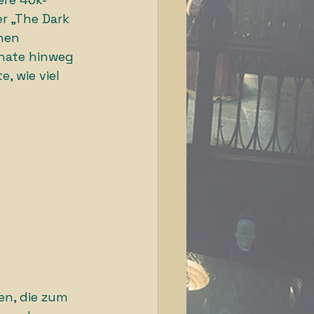
r „The Dark 
nen 
onate hinweg 
, wie viel 
n, die zum 