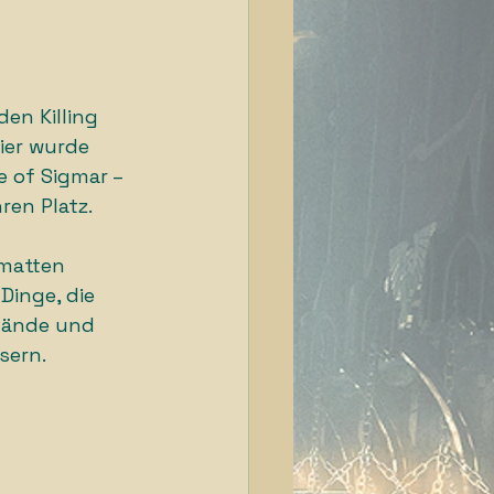
en Killing 
ier wurde 
 of Sigmar – 
ren Platz.
matten 
Dinge, die 
lände und 
sern.