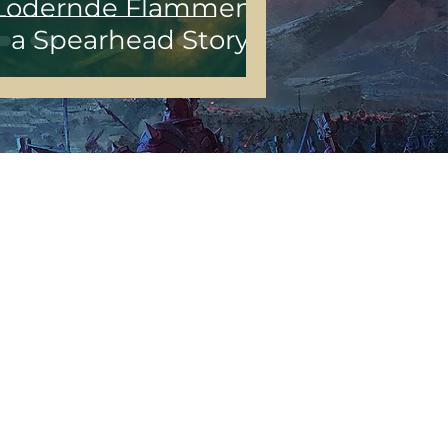
Lodernde Flammen -
a Spearhead Story