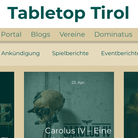
Tabletop Tirol
Portal
Blogs
Vereine
Dominatus
Ankündigung
Spielberichte
Eventbericht
der Ringe
Jahr der Fantasy
Year of the Fa
23. Apr.
Carolus IV – Eine