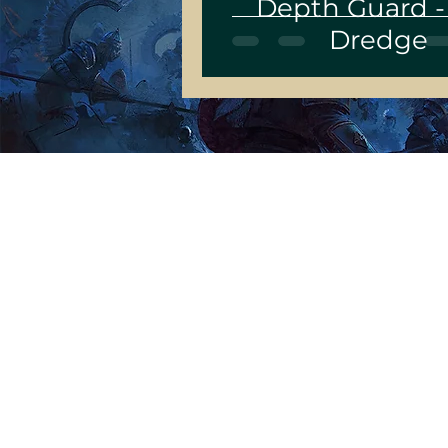
Depth Guard -
Dredge